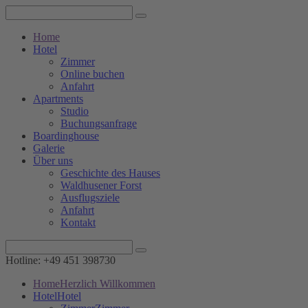
Home
Hotel
Zimmer
Online buchen
Anfahrt
Apartments
Studio
Buchungsanfrage
Boardinghouse
Galerie
Über uns
Geschichte des Hauses
Waldhusener Forst
Ausflugsziele
Anfahrt
Kontakt
Hotline: +49 451 398730
Home
Herzlich Willkommen
Hotel
Hotel