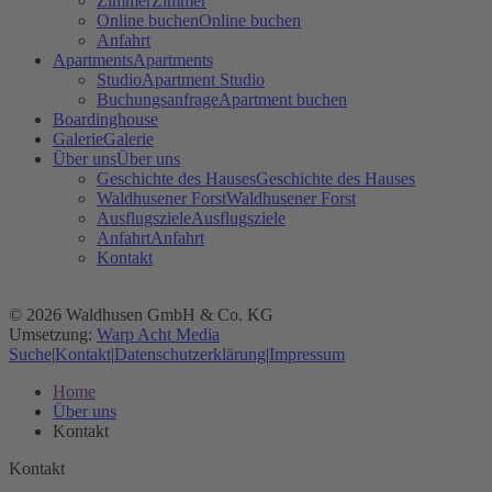
Zimmer
Zimmer
Online buchen
Online buchen
Anfahrt
Apartments
Apartments
Studio
Apartment Studio
Buchungsanfrage
Apartment buchen
Boardinghouse
Galerie
Galerie
Über uns
Über uns
Geschichte des Hauses
Geschichte des Hauses
Waldhusener Forst
Waldhusener Forst
Ausflugsziele
Ausflugsziele
Anfahrt
Anfahrt
Kontakt
© 2026 Waldhusen GmbH & Co. KG
Umsetzung:
Warp Acht Media
Suche
|
Kontakt
|
Datenschutzerklärung
|
Impressum
Home
Über uns
Kontakt
Kontakt