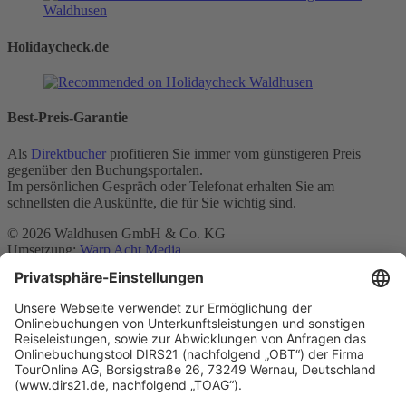
Holidaycheck.de
Best-Preis-Garantie
Als
Direktbucher
profitieren Sie immer vom günstigeren Preis
gegenüber den Buchungsportalen.
Im persönlichen Gespräch oder Telefonat erhalten Sie am
schnellsten die Auskünfte, die für Sie wichtig sind.
© 2026 Waldhusen GmbH & Co. KG
Umsetzung:
Warp Acht Media
Suche
|
Kontakt
|
Datenschutzerklärung
|
Impressum
Home
Herzlich Willkommen
Hotel
Hotel
Zimmer
Zimmer
Online buchen
Online buchen
Anfahrt
Apartments
Apartments
Studio
Apartment Studio