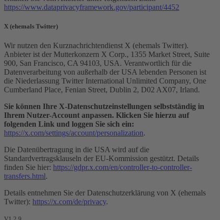
https://www.dataprivacyframework.gov/participant/4452
X (ehemals Twitter)
Wir nutzen den Kurznachrichtendienst X (ehemals Twitter).
Anbieter ist der Mutterkonzern X Corp., 1355 Market Street, Suite
900, San Francisco, CA 94103, USA. Verantwortlich für die
Datenverarbeitung von außerhalb der USA lebenden Personen ist
die Niederlassung Twitter International Unlimited Company, One
Cumberland Place, Fenian Street, Dublin 2, D02 AX07, Irland.
Sie können Ihre X-Datenschutzeinstellungen selbstständig in
Ihrem Nutzer-Account anpassen. Klicken Sie hierzu auf
folgenden Link und loggen Sie sich ein:
https://x.com/settings/account/personalization
.
Die Datenübertragung in die USA wird auf die
Standardvertragsklauseln der EU-Kommission gestützt. Details
finden Sie hier:
https://gdpr.x.com/en/controller-to-controller-
transfers.html
.
Details entnehmen Sie der Datenschutzerklärung von X (ehemals
Twitter):
https://x.com/de/privacy
.
V1.2.9