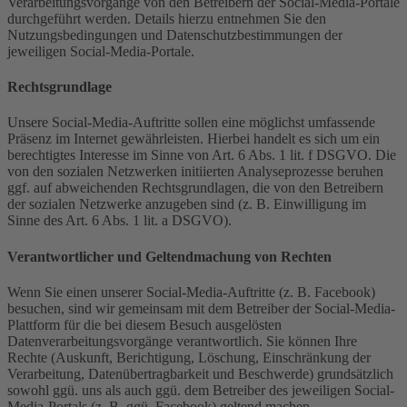
Verarbeitungsvorgänge von den Betreibern der Social-Media-Portale
durchgeführt werden. Details hierzu entnehmen Sie den
Nutzungsbedingungen und Datenschutzbestimmungen der
jeweiligen Social-Media-Portale.
Rechtsgrundlage
Unsere Social-Media-Auftritte sollen eine möglichst umfassende
Präsenz im Internet gewährleisten. Hierbei handelt es sich um ein
berechtigtes Interesse im Sinne von Art. 6 Abs. 1 lit. f DSGVO. Die
von den sozialen Netzwerken initiierten Analyseprozesse beruhen
ggf. auf abweichenden Rechtsgrundlagen, die von den Betreibern
der sozialen Netzwerke anzugeben sind (z. B. Einwilligung im
Sinne des Art. 6 Abs. 1 lit. a DSGVO).
Verantwortlicher und Geltendmachung von Rechten
Wenn Sie einen unserer Social-Media-Auftritte (z. B. Facebook)
besuchen, sind wir gemeinsam mit dem Betreiber der Social-Media-
Plattform für die bei diesem Besuch ausgelösten
Datenverarbeitungsvorgänge verantwortlich. Sie können Ihre
Rechte (Auskunft, Berichtigung, Löschung, Einschränkung der
Verarbeitung, Datenübertragbarkeit und Beschwerde) grundsätzlich
sowohl ggü. uns als auch ggü. dem Betreiber des jeweiligen Social-
Media-Portals (z. B. ggü. Facebook) geltend machen.