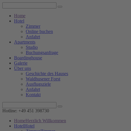
Home
Hotel
Zimmer
Online buchen
Anfahrt
Apartments
Studio
Buchungsanfrage
Boardinghouse
Galerie
Über uns
Geschichte des Hauses
Waldhusener Forst
Ausflugsziele
Anfahrt
Kontakt
Hotline: +49 451 398730
Home
Herzlich Willkommen
Hotel
Hotel