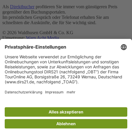
Als
Direktbucher
profitieren Sie immer vom günstigeren Preis
gegenüber den Buchungsportalen.
Im persönlichen Gespräch oder Telefonat erhalten Sie am
schnellsten die Auskünfte, die für Sie wichtig sind.
© 2026 Waldhusen GmbH & Co. KG
Umsetzung:
Warp Acht Media
Suche
|
Kontakt
|
Datenschutzerklärung
|
Impressum
Home
Herzlich Willkommen
Hotel
Hotel
Zimmer
Zimmer
Online buchen
Online buchen
Anfahrt
Apartments
Apartments
Studio
Apartment Studio
Buchungsanfrage
Apartment buchen
Boardinghouse
Galerie
Galerie
Über uns
Über uns
Geschichte des Hauses
Geschichte des Hauses
Waldhusener Forst
Waldhusener Forst
Ausflugsziele
Ausflugsziele
Anfahrt
Anfahrt