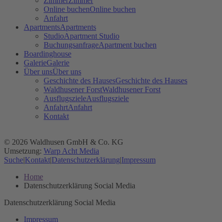
Zimmer
Zimmer
Online buchen
Online buchen
Anfahrt
Apartments
Apartments
Studio
Apartment Studio
Buchungsanfrage
Apartment buchen
Boardinghouse
Galerie
Galerie
Über uns
Über uns
Geschichte des Hauses
Geschichte des Hauses
Waldhusener Forst
Waldhusener Forst
Ausflugsziele
Ausflugsziele
Anfahrt
Anfahrt
Kontakt
© 2026 Waldhusen GmbH & Co. KG
Umsetzung:
Warp Acht Media
Suche
|
Kontakt
|
Datenschutzerklärung
|
Impressum
Home
Datenschutzerklärung Social Media
Datenschutzerklärung Social Media
Impressum